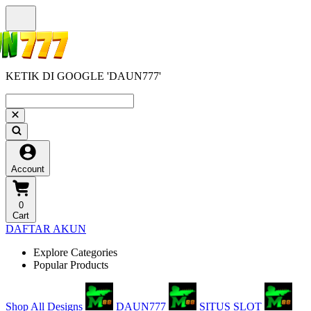
KETIK DI GOOGLE 'DAUN777'
Account
0
Cart
DAFTAR AKUN
Explore Categories
Popular Products
Shop All Designs
DAUN777
SITUS SLOT