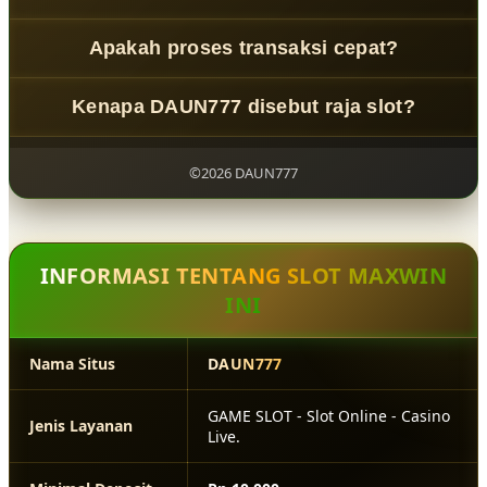
Tersedia 24 jam dengan respon cepat dan ramah !!
Apakah proses transaksi cepat?
Ya, deposit dan penarikan diproses dengan sistem
Kenapa DAUN777 disebut raja slot?
otomatis yang efisien.
Karena performa stabil, fitur lengkap, dan kepercayaan
pengguna yang tinggi.
©2026 DAUN777
INFORMASI TENTANG SLOT MAXWIN
INI
Nama Situs
DAUN777
GAME SLOT - Slot Online - Casino
Jenis Layanan
Live.