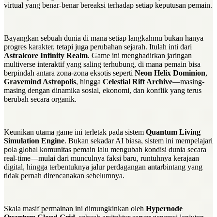
virtual yang benar-benar bereaksi terhadap setiap keputusan pemain.
Bayangkan sebuah dunia di mana setiap langkahmu bukan hanya
progres karakter, tetapi juga perubahan sejarah. Itulah inti dari
Astralcore Infinity Realm
. Game ini menghadirkan jaringan
multiverse interaktif yang saling terhubung, di mana pemain bisa
berpindah antara zona-zona eksotis seperti
Neon Helix Dominion
,
Gravemind Astropolis
, hingga
Celestial Rift Archive
—masing-
masing dengan dinamika sosial, ekonomi, dan konflik yang terus
berubah secara organik.
Keunikan utama game ini terletak pada sistem
Quantum Living
Simulation Engine
. Bukan sekadar AI biasa, sistem ini mempelajari
pola global komunitas pemain lalu mengubah kondisi dunia secara
real-time—mulai dari munculnya faksi baru, runtuhnya kerajaan
digital, hingga terbentuknya jalur perdagangan antarbintang yang
tidak pernah direncanakan sebelumnya.
Skala masif permainan ini dimungkinkan oleh
Hypernode