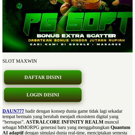
SLOT MAXWIN
DAFTAR DISINI
LOGIN DISINI
DAUN777
hadir dengan konsep dunia game tidak lagi sekadar
tempat bermain yang berubah menjadi ekosistem digital yang
“bernapas”.
ASTRALCORE INFINITY REALM
muncul
sebagai MMORPG generasi baru yang menggabungkan
Quantum
AI adaptif
dengan simulasi dunia real-time, menciptakan semesta