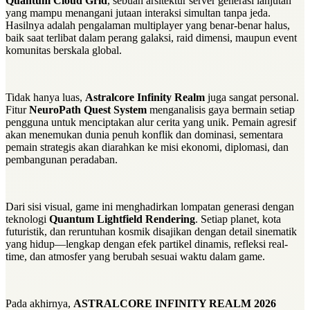
Quantum Cloud Grid
, sebuah arsitektur server generasi lanjutan
yang mampu menangani jutaan interaksi simultan tanpa jeda.
Hasilnya adalah pengalaman multiplayer yang benar-benar halus,
baik saat terlibat dalam perang galaksi, raid dimensi, maupun event
komunitas berskala global.
Tidak hanya luas,
Astralcore Infinity Realm
juga sangat personal.
Fitur
NeuroPath Quest System
menganalisis gaya bermain setiap
pengguna untuk menciptakan alur cerita yang unik. Pemain agresif
akan menemukan dunia penuh konflik dan dominasi, sementara
pemain strategis akan diarahkan ke misi ekonomi, diplomasi, dan
pembangunan peradaban.
Dari sisi visual, game ini menghadirkan lompatan generasi dengan
teknologi
Quantum Lightfield Rendering
. Setiap planet, kota
futuristik, dan reruntuhan kosmik disajikan dengan detail sinematik
yang hidup—lengkap dengan efek partikel dinamis, refleksi real-
time, dan atmosfer yang berubah sesuai waktu dalam game.
Pada akhirnya,
ASTRALCORE INFINITY REALM 2026