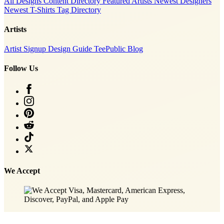
All Designs
Content Directory
Featured Artists
Newest Designers
Newest T-Shirts
Tag Directory
Artists
Artist Signup
Design Guide
TeePublic Blog
Follow Us
We Accept