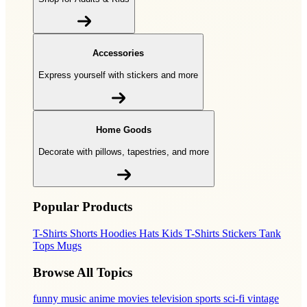
Accessories
Express yourself with stickers and more
Home Goods
Decorate with pillows, tapestries, and more
Popular Products
T-Shirts
Shorts
Hoodies
Hats
Kids T-Shirts
Stickers
Tank
Tops
Mugs
Browse All Topics
funny
music
anime
movies
television
sports
sci-fi
vintage